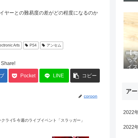
イヤーとの難易度の差がどの程度になるのか
ectronic Arts
PS4
アンセム
【モ
って
Share!
イス
ブ
Pocket
LINE
コピー
アー
coroon
2022
ファークライ5 今週のライブイベント「スラッガー」
2022