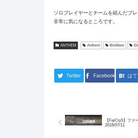
ソロプレイヤーとチームを組んだプレ
非常に気になるところです。
ANTHEM
Anthem
BioWare
El
Twitter
Facebook
はて
【FarCry5】
2018/07/11