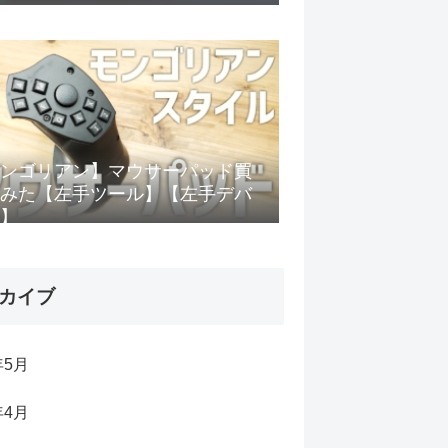
ンゴリアン】マウサーパッド買
みた【左手ツール】【左手デバ
】
カイブ
年5月
年4月