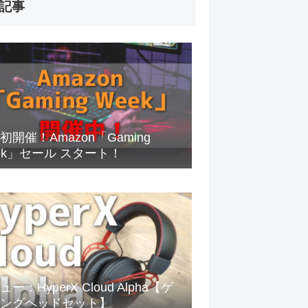
記事
初開催！Amazon「Gaming
ek」セール スタート！
ー：HyperX Cloud Alpha【ゲ
ングヘッドセット】