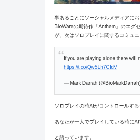
事あるごとにソーシャルメディアにお
BioWareの期待作「Anthem」のエグ
が、次はソロプレイに関するコミュニ
If you are playing alone there will 
https://t.co/Qw5Lh7CIdV
— Mark Darrah (@BioMarkDarrah
ソロプレイの時AIがコントロールす
あなたが一人でプレイしている時にA
と語っています。