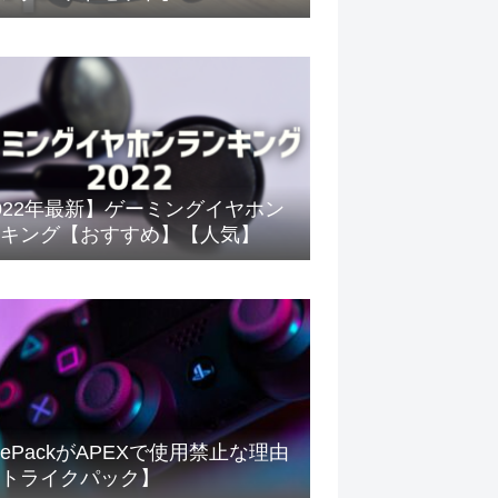
022年最新】ゲーミングイヤホン
キング【おすすめ】【人気】
rikePackがAPEXで使用禁止な理由
トライクパック】