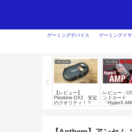
ゲーミングデバイス
ゲーミングイヤ
REVIEW
REVIEW
REVIEW
レビュー：プロも使
【レビュー】
レビュー：U
う？！
Plextone DX2 安定
ンドカード
「SENNHEISER
のクオリティ！？
「HyperX A
CX100」
ーチャルサラ
も可能だが…
【Anthem】アンセ