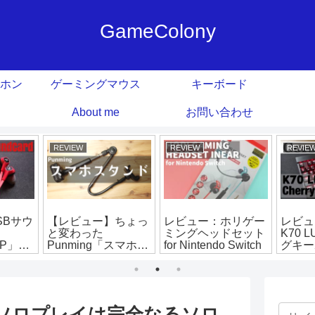
GameColony
ホン
ゲーミングマウス
キーボード
About me
お問い合わせ
REVIEW
REVIEW
REVIE
SBサウ
【レビュー】ちょっ
レビュー：ホリゲー
レビュー
と変わった
ミングヘッドセット
K70 
MP」バ
Punming「スマホス
for Nintendo Switch
グキー
ウンド
タンド」
ム以外
ム ソロプレイは完全なるソロ