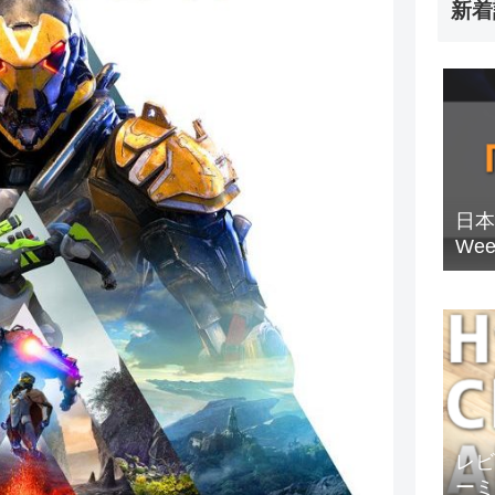
新着
日本
We
レビュ
ーミ