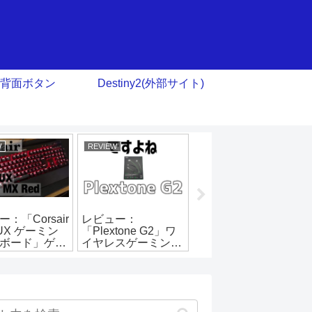
背面ボタン
Destiny2(外部サイト)
W
REVIEW
ゲーミングデバイス
：「Corsair
レビュー：
日本初開催！
LUX ゲーミン
「Plextone G2」ワ
Amazon「Gaming
ボード」ゲー
イヤレスゲーミング
Week」セール スタ
も”使える”
イヤホン「低遅延」
ート！
「LED」