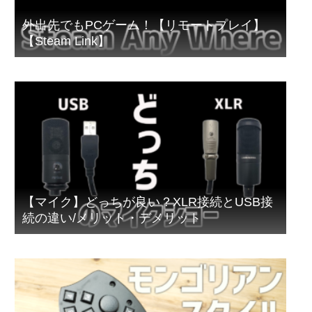
外出先でもPCゲーム！【リモートプレイ】
【Steam Link】
【マイク】どっちが良い？XLR接続とUSB接
続の違い/メリット・デメリット