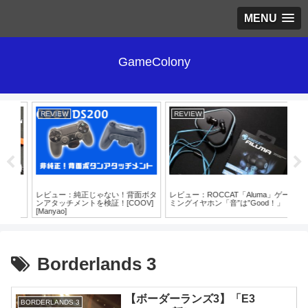
MENU
GameColony
REVIEW
REVIEW
RE
0」
レビュー：純正じゃない！背面ボタ
レビュー：ROCCAT「Aluma」ゲー
謎
ンアタッチメントを検証！[COOV]
ミングイヤホン「音”は”Good！」
プ
[Manyao]
ー
Borderlands 3
【ボーダーランズ3】「E3
BORDERLANDS 3