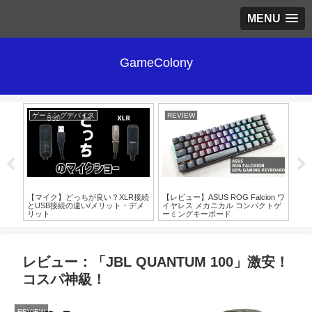
MENU
GameColony
ゲーミングデバイス
REVIEW
RE
」ゲ
【マイク】どっちが良い？XLR接続
【レビュー】ASUS ROG Falcion ワ
レビ
]を
とUSB接続の違い/メリット・デメ
イヤレス メカニカル コンパクトゲ
CO
リット
ーミングキーボード
ホ
レビュー：「JBL QUANTUM 100」激安！
コスパ神級！
REVIEW