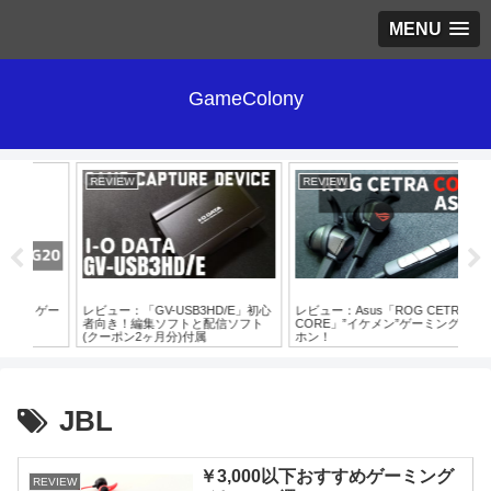
MENU
GameColony
REVIEW
REVIEW
RE
」ゲー
レビュー：「GV-USB3HD/E」初心
レビュー：Asus「ROG CETRA
レビ
者向き！編集ソフトと配信ソフト
CORE」”イケメン”ゲーミングイヤ
「H
(クーポン2ヶ月分)付属
ホン！
ン
JBL
￥3,000以下おすすめゲーミング
REVIEW