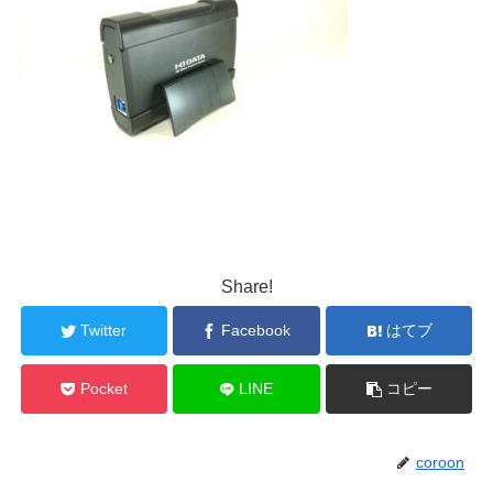
Share!
Twitter
Facebook
はてブ
Pocket
LINE
コピー
coroon