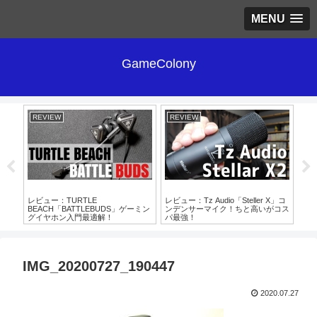
MENU
GameColony
REVIEW
REVIEW
RE
！
レビュー：TURTLE
レビュー：Tz Audio「Steller X」コ
レビ
BEACH「BATTLEBUDS」ゲーミン
ンデンサーマイク！ちと高いがコス
1」
グイヤホン入門最適解！
パ最強！
IMG_20200727_190447
2020.07.27