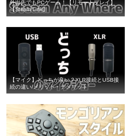
外出先でもPCゲーム！【リモートプレイ】
【Steam Link】
【マイク】どっちが良い？XLR接続とUSB接
続の違い/メリット・デメリット