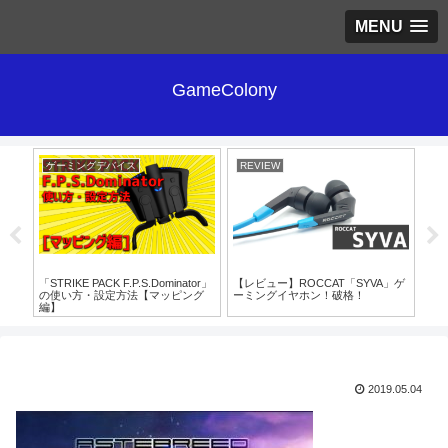
MENU
GameColony
ゲーミングデバイス
REVIEW
RE
「STRIKE PACK F.P.S.Dominator」
【レビュー】ROCCAT「SYVA」ゲ
レ
の使い方・設定方法【マッピング
ーミングイヤホン！破格！
「S
編】
2019.05.04