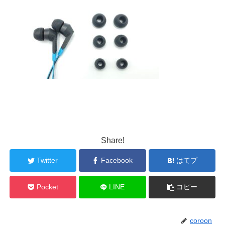
Share!
Twitter
Facebook
はてブ
Pocket
LINE
コピー
coroon