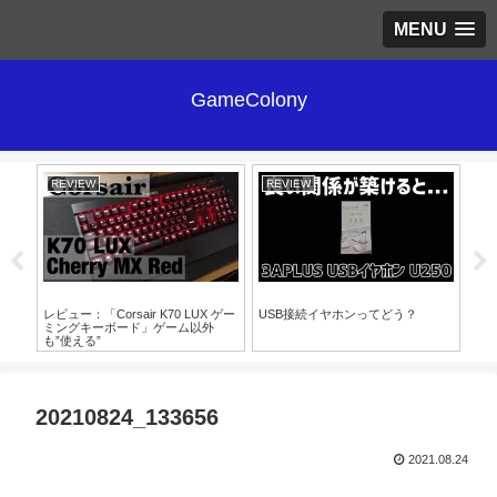
MENU
GameColony
REVIEW
REVIEW
RE
レビュー：「Corsair K70 LUX ゲー
USB接続イヤホンってどう？
【B
をレビ
ミングキーボード」ゲーム以外
声
も”使える”
【
20210824_133656
2021.08.24