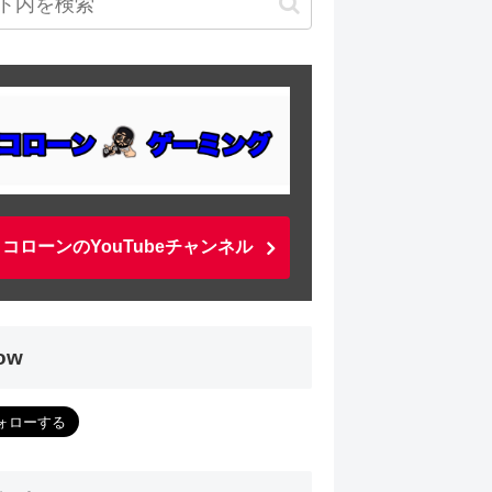
コローンのYouTubeチャンネル
low