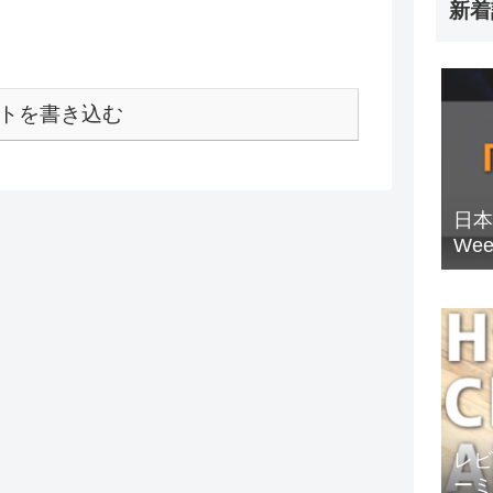
新着
トを書き込む
日本
We
レビュ
ーミ