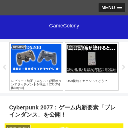
MENU
GameColony
REVIEW
REVIEW
RE
をゲー
レビュー：純正じゃない！背面ボタ
USB接続イヤホンってどう？
【
ンアタッチメントを検証！[COOV]
HEC
[Manyao]
Cyberpunk 2077：ゲーム内新要素「ブレ
インダンス」を公開！
Cyberpunk 2077