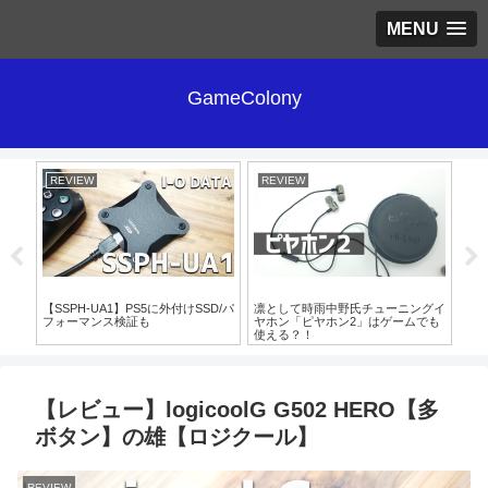
MENU
GameColony
REVIEW
REVIEW
RE
ホ
【SSPH-UA1】PS5に外付けSSD/パ
凛として時雨中野氏チューニングイ
レビ
1」
フォーマンス検証も
ヤホン「ピヤホン2」はゲームでも
「K
使える？！
【レビュー】logicoolG G502 HERO【多
ボタン】の雄【ロジクール】
REVIEW