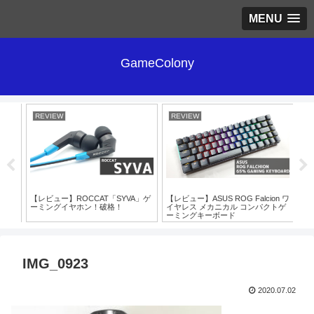
MENU
GameColony
REVIEW
REVIEW
RE
SQ」
【レビュー】ROCCAT「SYVA」ゲ
【レビュー】ASUS ROG Falcion ワ
レ
ーミングイヤホン！破格！
イヤレス メカニカル コンパクトゲ
【V
ーミングキーボード
イ
IMG_0923
2020.07.02