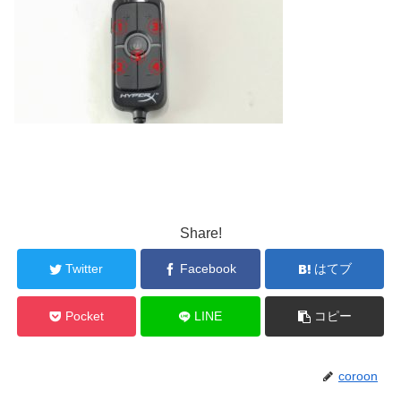
Share!
Twitter
Facebook
はてブ
Pocket
LINE
コピー
coroon