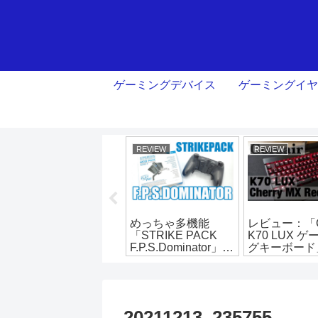
ゲーミングデバイス
ゲーミングイヤ
REVIEW
REVIEW
REVIEW
ゲーミングイヤホン
めっちゃ多機能
レビュー：「Co
「msi IMMERSE
「STRIKE PACK
K70 LUX 
GH10」をレビュー
F.P.S.Dominator」背
グキーボード
面ボタンアタッチメ
ム以外も”使え
ントをレビュー！
20211213_235755