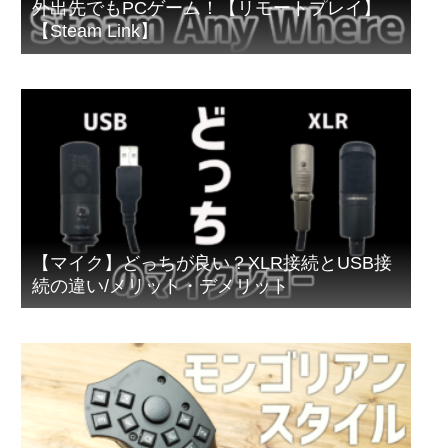
外出先でもPCゲーム！【リモートプレイ】
【Steam Link】
【マイク】どっちが良い？XLR接続とUSB接
続の違い/メリット・デメリット