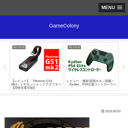
MENU
GameColony
REVIEW
REVIEW
RE
【レビュー】「Plextone GS1
レビュー：連射/背面ボタン搭載！
Sw
Mk2」イヤホンジャックアダプター
「Kydlan」PS4互換コントローラー
ゲー
【同時充電可能】
と
2019.06.03