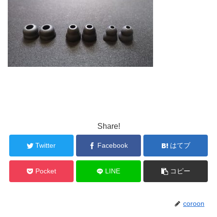
Share!
Twitter
Facebook
はてブ
Pocket
LINE
コピー
coroon