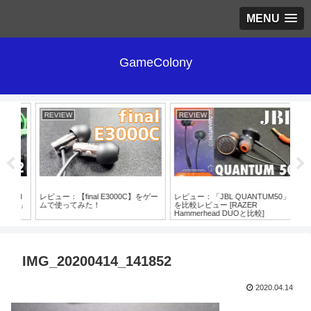
MENU
GameColony
REVIEW
REVIEW
RE
ad
レビュー：【final E3000C】をゲー
レビュー：「JBL QUANTUM50」
レビ
ば…」
ムで使ってみた！
を比較レビュー [RAZER
「H
Hammerhead DUOと比較]
ン
IMG_20200414_141852
2020.04.14