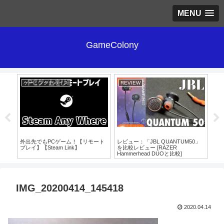
MENU
GameColony
ゲーミングデバイス
REVIEW
RE
MG-
外出先でもPCゲーム！【リモート
レビュー：「JBL QUANTUM50」
レビ
プレイ】【Steam Link】
を比較レビュー [RAZER
Du
Hammerhead DUOと比較]
IMG_20200414_145418
2020.04.14