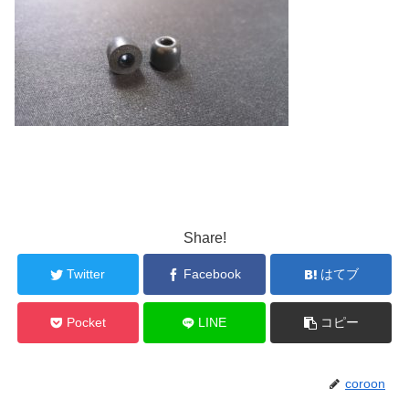
Share!
Twitter
Facebook
はてブ
Pocket
LINE
コピー
coroon