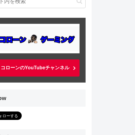
コローンのYouTubeチャンネル
low