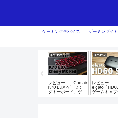
ゲーミングデバイス
ゲーミングイヤ
REVIEW
REVIEW
REVIEW
レビュー：final
レビュー：「Corsair
レビュー：
E500 ゲームで使っ
K70 LUX ゲーミン
elgato「HD6
てみた！
グキーボード」ゲー
ゲームキャプ
ム以外も”使える”
デバイス/シ
Good