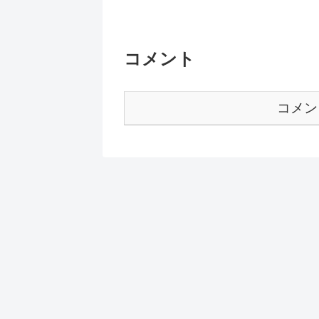
コメント
コメン