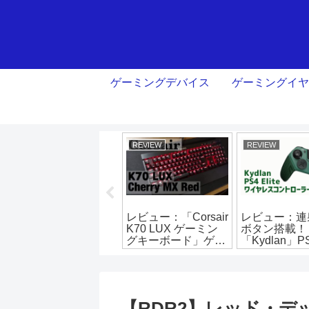
ゲーミングデバイス
ゲーミングイヤ
REVIEW
REVIEW
REVIEW
【モンゴリアン】マ
レビュー：「Corsair
レビュー：連
ウサーパッド買って
K70 LUX ゲーミン
ボタン搭載！
みた【左手ツール】
グキーボード」ゲー
「Kydlan」
【左手デバイス】
ム以外も”使える”
コントローラ
【RDR2】レッド・デ