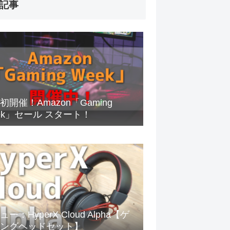
記事
初開催！Amazon「Gaming
ek」セール スタート！
ー：HyperX Cloud Alpha【ゲ
ングヘッドセット】