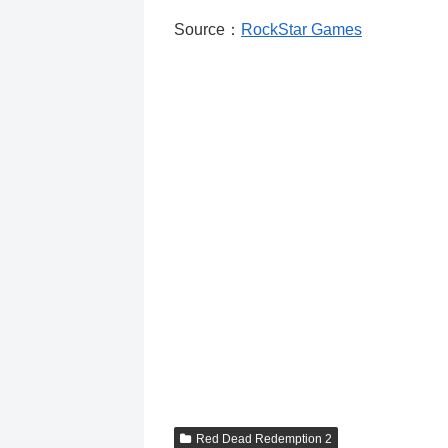
Source：
RockStar Games
Red Dead Redemption 2