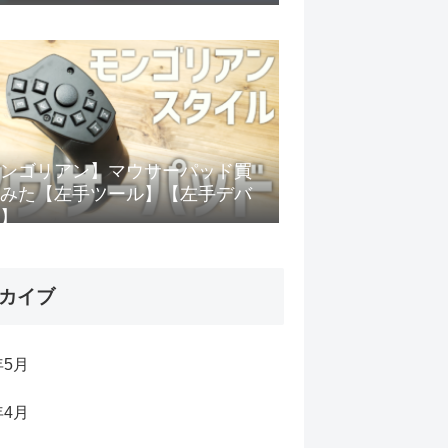
ンゴリアン】マウサーパッド買
みた【左手ツール】【左手デバ
】
カイブ
年5月
年4月