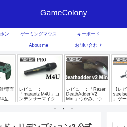
GameColony
ホン
ゲーミングマウス
キーボード
About me
お問い合わせ
REVIEW
REVIEW
REVIE
射/背面
レビュー：
レビュー：「Razer
【レビ
「marantz M4U」コ
DeathAdder V2
steel
PS4互換
ンデンサーマイク比
Mini」つかみ、つま
」ゲー
ー
較検証！PS4での使
み持ちに最適！軽
ン
用、スイッチノイズ
量・小型ゲーミング
も検証！【FIFINE
マウス
K669B】
ッド・リデンプション2 公式