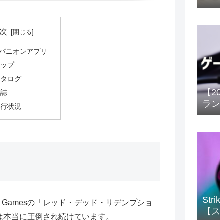
次
パニオンアプリ
マップ
カタログ
【2
日誌
ラン
進行状況
St
r Gamesの「レッド・デッド・リデンプショ
【ス
は本当に圧倒され続けています。