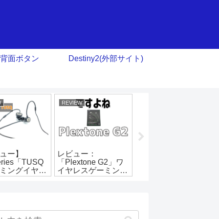
背面ボタン
Destiny2(外部サイト)
W
REVIEW
REVIEW
ュー】
レビュー：
レビュー：
series「TUSQ
「Plextone G2」ワ
ROCCAT「Aluma」
ミングイヤホ
イヤレスゲーミング
ゲーミングイヤホン
イヤホン「低遅延」
「音”は”Good！」
「LED」