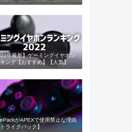
022年最新】ゲーミングイヤホン
キング【おすすめ】【人気】
rikePackがAPEXで使用禁止な理由
トライクパック】