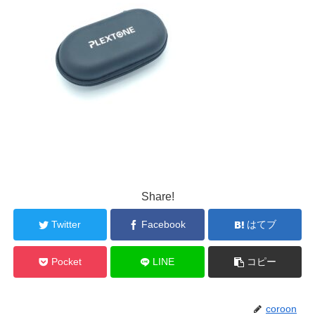
Share!
Twitter
Facebook
はてブ
Pocket
LINE
コピー
coroon