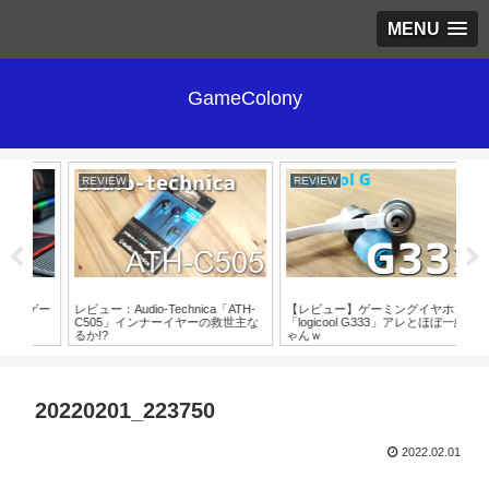
MENU
GameColony
REVIEW
REVIEW
RE
ゲー
レビュー：Audio-Technica「ATH-
【レビュー】ゲーミングイヤホン
レビ
C505」インナーイヤーの救世主な
「logicool G333」アレとほぼ一緒じ
ミ
るか!?
ゃんｗ
も”
20220201_223750
2022.02.01