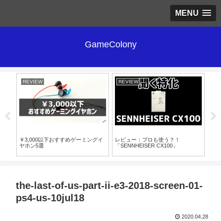
MENU
GameColony
REVIEW
REVIEW
RE
￥3,000以下おすすめゲーミングイ
レビュー：プロも使う？！
格安
ヤホン5選
「SENNHEISER CX100」
音
the-last-of-us-part-ii-e3-2018-screen-01-
ps4-us-10jul18
2020.04.28