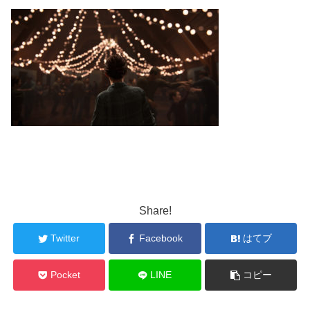
Share!
Twitter
Facebook
はてブ
Pocket
LINE
コピー