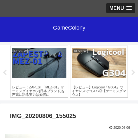
MENU
GameColony
REVIEW
REVIEW
RE
ボタ
レビュー：ZAPEST「MEZ-01」ゲ
【レビュー】Logicool「G304」ワ
【レ
V]
ーミングイヤホン[日本ブランド]を
イヤレスでコスパ◎【ゲーミングマ
DA
声高に語る実力は如何に
ウス】
IMG_20200806_155025
2020.08.06