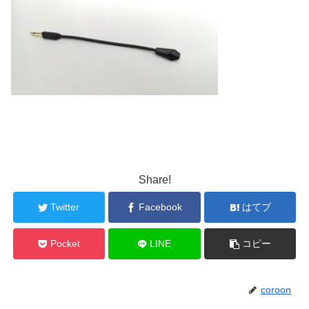
Share!
Twitter
Facebook
はてブ
Pocket
LINE
コピー
coroon