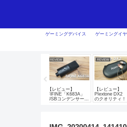
ゲーミングデバイス
ゲーミングイヤ
REVIEW
REVIEW
REVIEW
【レビュー】
【レビュー】
レビュー：「J
Plextone DX2 安定
Logicool「G304」ワ
QUANTUM 
のクオリティ！？
イヤレスでコスパ
安！コスパ神
◎【ゲーミングマウ
ス】
IMG_20200414_141410