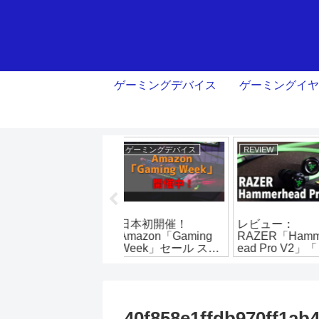
ゲーミングデバイス
ゲーミングイヤ
REVIEW
REVIEW
REVIEW
レビュー：
【レビュー】実力
￥3,000以下
RAZER「Hammerh
派！「AZLA AZEL
めゲーミング
ead Pro V2」「ミュ
edition G」ゲーミン
ン5選
ートさえあれば…」
グイヤホン！
40f858e1ffdb970ff1ab