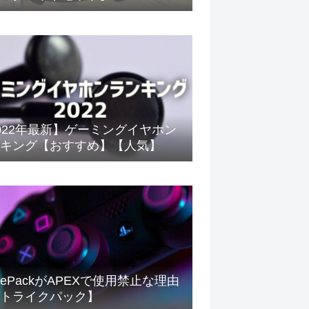
022年最新】ゲーミングイヤホン
キング【おすすめ】【人気】
rikePackがAPEXで使用禁止な理由
トライクパック】