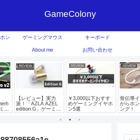
GameColony
ホン
ゲーミングマウス
キーボード
About me
お問い合わせ
REVIEW
REVIEW
ゲーミ
おすす
骨伝導イヤホン「な
ゲーミングイヤホン
外出先
イヤホ
がらホン」でゲーミ
ELECOM「HS-
ム！【
ング！
GS30EWH」をレビ
イ】【S
ュー！
488708556a1e