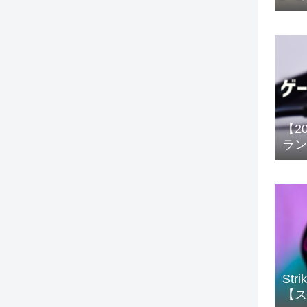
【2
ラン
St
【ス