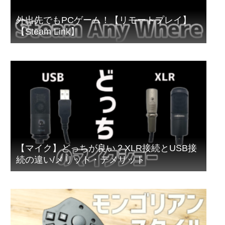
外出先でもPCゲーム！【リモートプレイ】
【Steam Link】
【マイク】どっちが良い？XLR接続とUSB接
続の違い/メリット・デメリット