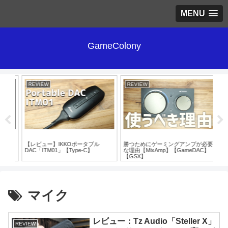
MENU
GameColony
REVIEW
REVIEW
RE
ク
【レビュー】IKKOポータブル
勝つためにゲーミングアンプが必要
【B
メー
DAC「ITM01」【Type-C】
な理由【MixAmp】【GameDAC】
声
【GSX】
【
マイク
レビュー：Tz Audio「Steller X」
REVIEW