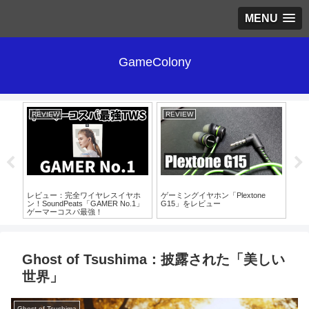
MENU
GameColony
REVIEW
REVIEW
RE
をゲー
レビュー：完全ワイヤレスイヤホ
ゲーミングイヤホン「Plextone
レビュ
ン！SoundPeats「GAMER No.1」
G15」をレビュー
ン
ゲーマーコスパ最強！
パ
Ghost of Tsushima：披露された「美しい
世界」
Ghost of Tsushima