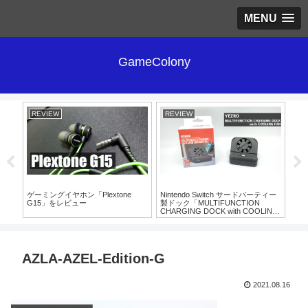
MENU
GameColony
REVIEW
REVIEW
RE
er
ゲーミングイヤホン「Plextone
Nintendo Switch サードパーティー
レビ
G15」をレビュー
製ドック「MULTIFUNCTION
Ea
CHARGING DOCK with COOLING
FAN」
AZLA-AZEL-Edition-G
2021.08.16