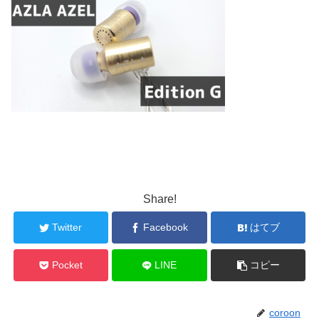
Share!
Twitter
Facebook
はてブ
Pocket
LINE
コピー
coroon