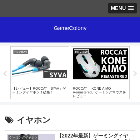
MENU
GameColony
REVIEW
REVIEW
RE
【レビュー】ROCCAT「SYVA」ゲ
ROCCAT 「KONE AIMO
勝
ーミングイヤホン！破格！
Remastered」ゲーミングマウスを
な理
レビュー
【G
イヤホン
【2022年最新】ゲーミングイヤ
ゲーミングイヤホン