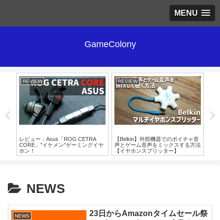
MENU
GameColony
REVIEW
REVIEW
RE
初心
レビュー：Asus「ROG CETRA
【Belkin】外部機器でのボイチャ音
レビ
ト
CORE」”イケメン”ゲーミングイヤ
声とゲーム音声をミックスする方法
tec
ホン！
【イヤホンスプリッター】
NEWS
23日からAmazonタイムセール祭
NEWS