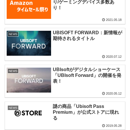
り/ゲーミングデバイス多数あ
り！
2021.05.18
UBISOFT FORWARD：新情報が
NEWS
期待されるタイトル
2020.07.12
UBIsoftがデジタルショーケース
NEWS
「UBIsoft Forward」の開催を発
表！
2020.05.12
謎の商品「Ubisoft Pass
NEWS
Premium」が公式ストアに現れ
る
2019.05.28