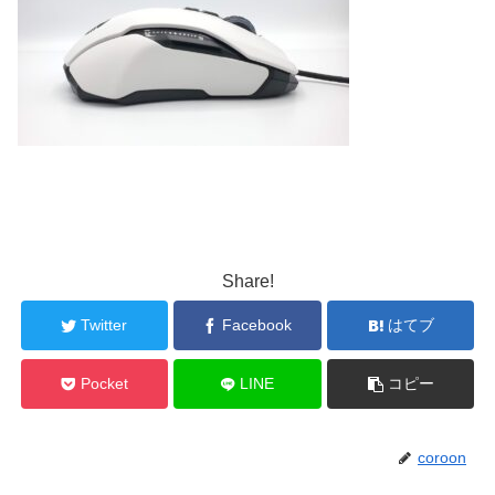
Share!
Twitter
Facebook
はてブ
Pocket
LINE
コピー
coroon