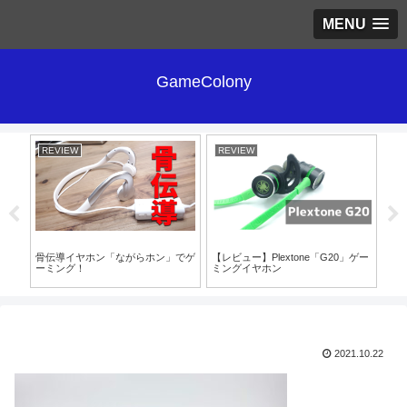
MENU
GameColony
REVIEW
REVIEW
RE
v2」
骨伝導イヤホン「ながらホン」でゲ
【レビュー】Plextone「G20」ゲー
【レ
レ
ーミング！
ミングイヤホン
ー
2021.10.22