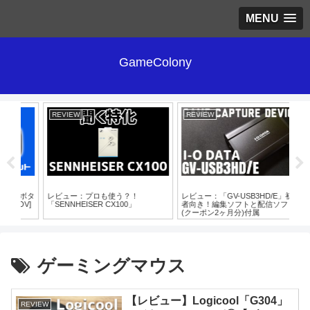
MENU
GameColony
REVIEW
REVIEW
RE
ボタ
レビュー：プロも使う？！
レビュー：「GV-USB3HD/E」初心
【レ
V]
「SENNHEISER CX100」
者向き！編集ソフトと配信ソフト
No
(クーポン2ヶ月分)付属
TW
ゲーミングマウス
【レビュー】Logicool「G304」
REVIEW